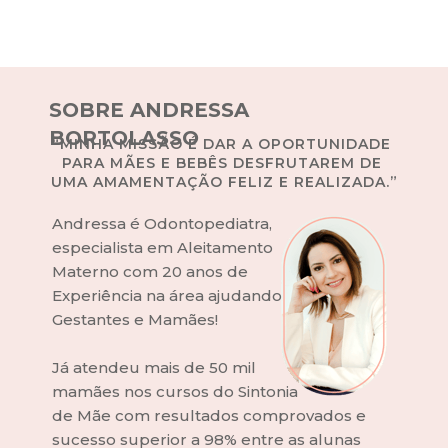
SOBRE ANDRESSA 
BORTOLASSO
“MINHA MISSÃO É DAR A OPORTUNIDADE 
PARA MÃES E BEBÊS DESFRUTAREM DE 
UMA AMAMENTAÇÃO FELIZ E REALIZADA.”
Andressa é Odontopediatra, 
especialista em Aleitamento
Materno com 20 anos de 
Experiência na área ajudando 
Gestantes e Mamães!
Já atendeu mais de 50 mil 
mamães nos cursos do Sintonia 
de Mãe com resultados comprovados e 
sucesso superior a 98% entre as alunas 