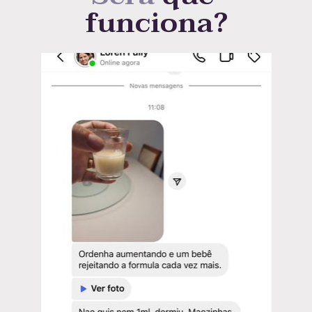
funcio
n
a?