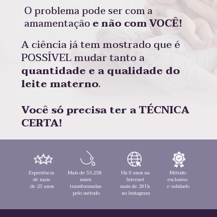
O problema pode ser com a 
amamentação 
e não com VOCÊ!
A ciência já tem mostrado que é 
POSSÍVEL mudar tanto a 
quantidade e a qualidade do 
leite materno
.
Você só precisa ter a TÉCNICA 
CERTA!
Método 
Experiência 
Mais de 53.258  
Há 9 anos na 
exclusivo 
de mais 
mães 
Internet 
e validado
de 25 anos
transformadas 
mais de 291k 
pelo método
no Instagram