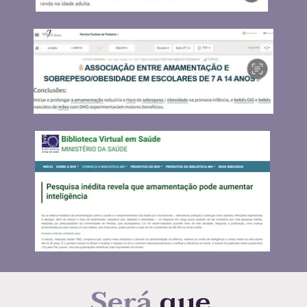
Será
 que 