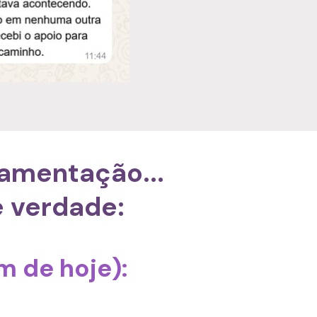
amentação... 
e verdade:
m de hoje):