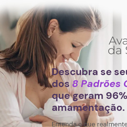
Descubra se se
dos
8 Padrões 
que geram 96% 
amamentação.
Entenda o que realmente e