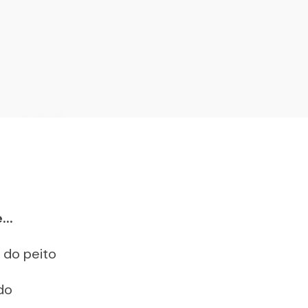
..
e do peito
do