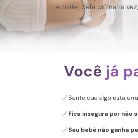
e trate, pela primeira vez
Você 
já p
✅ Sente que algo está er
✅ 
Fica insegura por não s
✅
 Seu bebê não ganha p